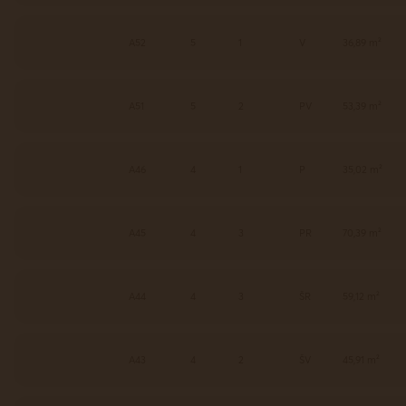
A52
5
1
V
36,89 m²
A51
5
2
PV
53,39 m²
A46
4
1
P
35,02 m²
A45
4
3
PR
70,39 m²
A44
4
3
ŠR
59,12 m²
A43
4
2
ŠV
45,91 m²