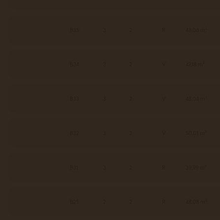
B35
3
2
R
48,08 m²
B34
3
2
V
47,18 m²
B33
3
2
V
48,04 m²
B32
3
2
V
50,01 m²
B31
3
2
R
39,99 m²
B25
2
2
R
48,08 m²