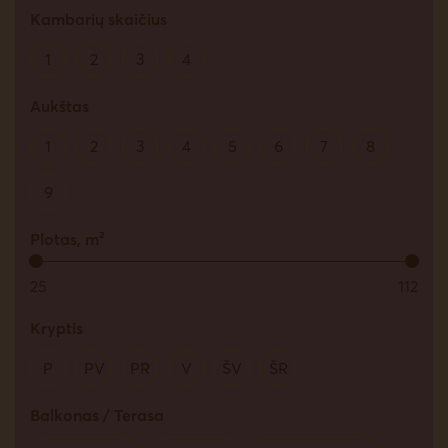
Kambarių skaičius
1
2
3
4
Aukštas
1
2
3
4
5
6
7
8
9
Plotas, m²
25
112
Kryptis
P
PV
PR
V
ŠV
ŠR
Balkonas / Terasa