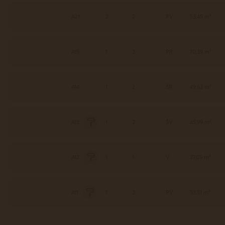
A21
2
2
PV
53,45 m²
A15
1
3
PR
70,39 m²
A14
1
2
ŠR
49,63 m²
A13
1
2
ŠV
45,99 m²
A12
1
1
V
37,05 m²
A11
1
2
PV
53,51 m²