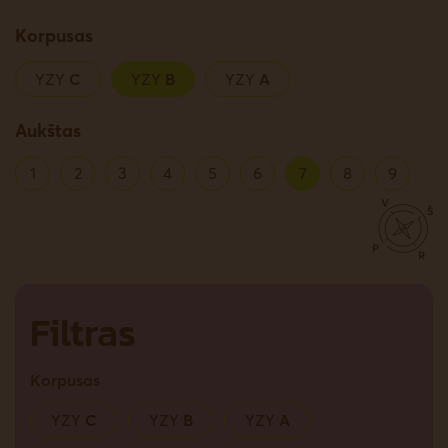
Korpusas
YZY
C
YZY
B
YZY
A
Aukštas
1
2
3
4
5
6
7
8
9
Filtras
Korpusas
YZY
C
YZY
B
YZY
A