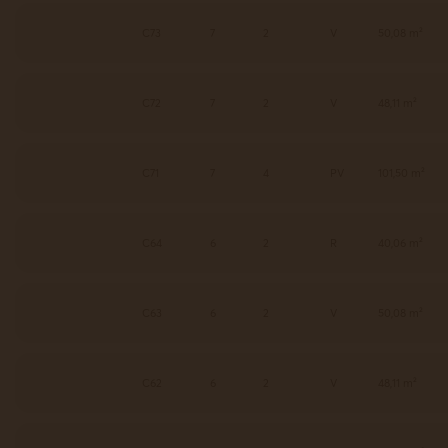
C73
7
2
V
50,08 m²
C72
7
2
V
48,11 m²
C71
7
4
PV
101,50 m²
C64
6
2
R
40,06 m²
C63
6
2
V
50,08 m²
C62
6
2
V
48,11 m²