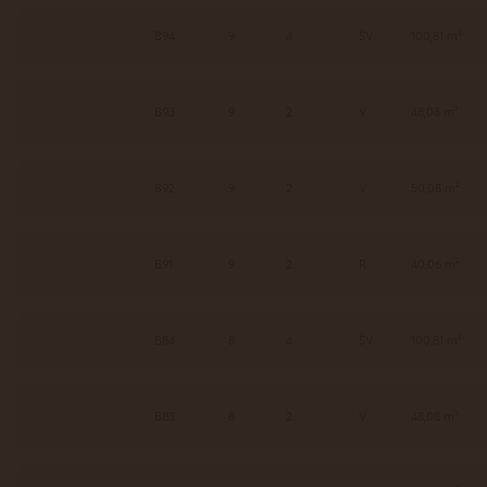
B94
9
4
ŠV
100,81 m²
B93
9
2
V
48,08 m²
B92
9
2
V
50,08 m²
B91
9
2
R
40,06 m²
B84
8
4
ŠV
100,81 m²
B83
8
2
V
48,08 m²