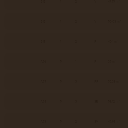
B13
1
2
V
47,55 m²
B12
1
2
V
50,03 m²
B11
1
2
R
40,1 m²
A56
5
1
P
35 m²
A55
5
3
PR
70,39 m²
A54
5
3
ŠR
59,12 m²
A53
5
2
ŠV
45,91 m²