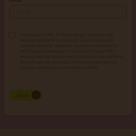
Sutinku, kad UAB „Omberg group“ pateiktų man
informaciją apie NT projektą ir jo parengimą bei
naudotų aukščiau pateiktus duomenis susisiekimui,
informacijos pateikimui ir rinkodaros tikslais. Man
žinoma, kad bet kuriuo metu turiu teisę savo sutikimą
atšaukti apie tai pranešus
marketingas@omberg.lt
.
Daugiau informacijos: privatumo politika.
Siųsti