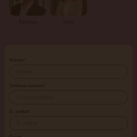
Šarūnas
Irma
Vardas*
Telefono numeris*
El. paštas*
Žinutė