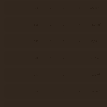
B24
2
2
V
47,2 m²
B23
2
2
V
48,06 m²
B22
2
2
V
50,03 m²
B21
2
2
R
39,99 m²
B15
1
2
R
48,13 m²
B14
1
2
V
47,41 m²