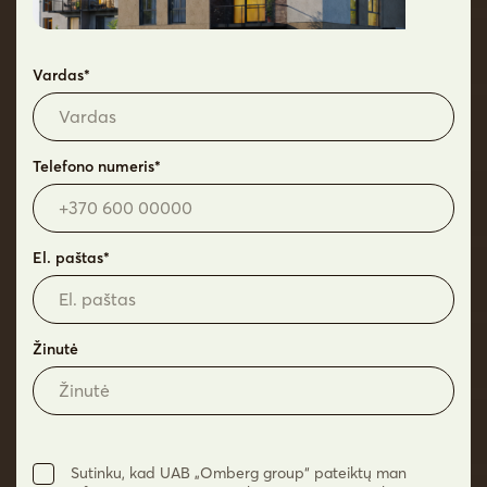
C44
4
2
V
49,98 m²
Vardas*
C43
4
2
V
48,04 m²
Telefono numeris*
C42
4
2
PV
47,74 m²
El. paštas*
C41
4
2
PR
48,37 m²
Žinutė
C35
3
2
R
39,99 m²
C34
3
2
V
50,01 m²
Sutinku, kad UAB „Omberg group“ pateiktų man