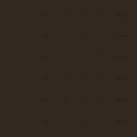
B63
6
2
V
48,11 m²
B62
6
2
V
50,08 m²
B61
6
2
R
40,06 m²
B55
5
2
R
48,08 m²
B54
5
2
V
47,62 m²
B53
5
2
V
48,13 m²