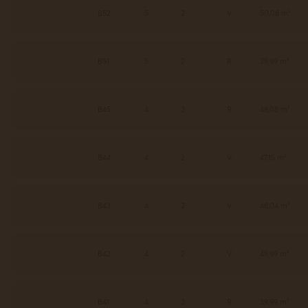
B52
5
2
V
50,08 m²
B51
5
2
R
39,99 m²
B45
4
2
R
48,08 m²
B44
4
2
V
47,15 m²
B43
4
2
V
48,04 m²
B42
4
2
V
49,99 m²
B41
4
2
R
39,99 m²