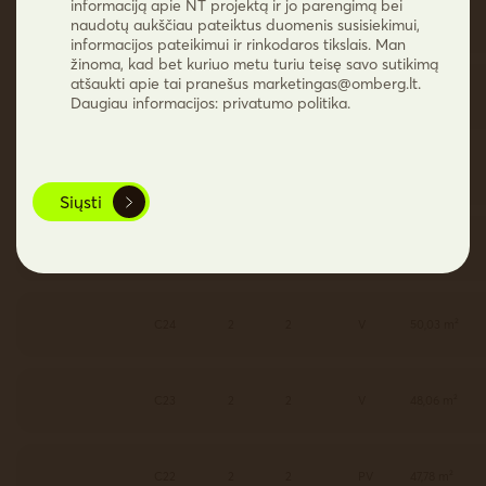
informaciją apie NT projektą ir jo parengimą bei
C33
3
2
V
48,04 m²
naudotų aukščiau pateiktus duomenis susisiekimui,
informacijos pateikimui ir rinkodaros tikslais. Man
žinoma, kad bet kuriuo metu turiu teisę savo sutikimą
atšaukti apie tai pranešus
marketingas@omberg.lt
.
C32
3
2
PV
47,76 m²
Daugiau informacijos: privatumo politika.
C31
3
2
PR
48,24 m²
Siųsti
C25
2
2
R
39,99 m²
C24
2
2
V
50,03 m²
C23
2
2
V
48,06 m²
C22
2
2
PV
47,78 m²