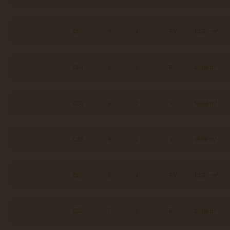
C91
9
4
PV
101,50 m²
C84
8
2
R
40,06 m²
C83
8
2
V
50,08 m²
C82
8
2
V
48,08 m²
C81
8
4
PV
101,50 m²
C74
7
2
R
40,06 m²