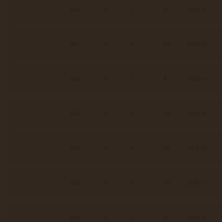
A42
4
1
V
36,91 m²
A41
4
2
PV
53,41 m²
A36
3
1
P
35,02 m²
A35
3
3
PR
70,39 m²
A34
3
3
ŠR
59,12 m²
A33
3
2
ŠV
45,91 m²
A32
3
1
V
36,93 m²