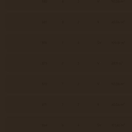
B82
8
2
V
50,08 m²
B81
8
2
R
40,06 m²
B74
7
4
ŠV
100,81 m²
B73
7
2
V
48,11 m²
B72
7
2
V
50,08 m²
B71
7
2
R
40,06 m²
B64
6
4
ŠV
101,42 m²