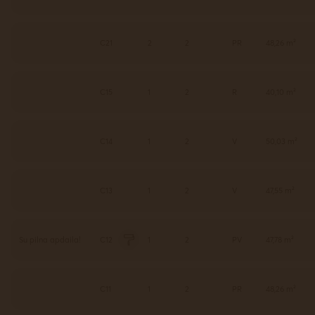
C21
2
2
PR
48,26 m²
C15
1
2
R
40,10 m²
C14
1
2
V
50,03 m²
C13
1
2
V
47,55 m²
Su pilna apdaila!
C12
1
2
PV
47,78 m²
C11
1
2
PR
48,26 m²