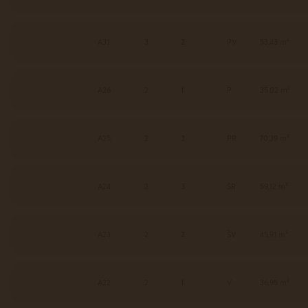
A31
3
2
PV
53,43 m²
A26
2
1
P
35,02 m²
A25
2
3
PR
70,39 m²
A24
2
3
ŠR
59,12 m²
A23
2
2
ŠV
45,91 m²
A22
2
1
V
36,95 m²