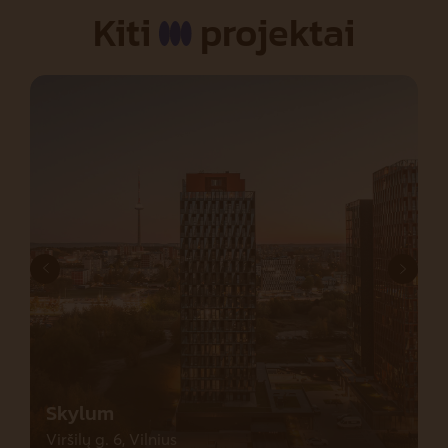
Kiti
projektai
Skylum
Viršilų g. 6, Vilnius