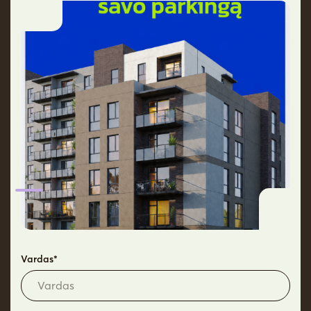
Aukštas
9
Kryptis
V
Rezervuokite laiką apžiūrai
Daiktų nuoma
Pilnos apdailos
Bankų
Techniniai
jūsų namams
pasiūlymas
pasiūlymai
sprendimai
Privalumai
Vardas*
Lankstus buto išplanavimas
Grindinis šildymas
Didesni langai – daugiau šviesos
Taupus buto išlaikymas