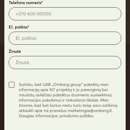
Telefono numeris*
**Vizualizacija yra tik preliminarus projekto vaizdas, kurio detalės
gali kisti.
El. paštas*
Žinutė
Dabar išsirinkti naujus
namus – YZY
Sutinku, kad UAB „Omberg group“ pateiktų man
Susisiekite telefonu arba pildykite užklausą ir
informaciją apie NT projektą ir jo parengimą bei
gaukite asmeninį pasiūlymą, kol pasirinkimas –
naudotų aukščiau pateiktus duomenis susisiekimui,
informacijos pateikimui ir rinkodaros tikslais. Man
didžiausias.
žinoma, kad bet kuriuo metu turiu teisę savo sutikimą
atšaukti apie tai pranešus
marketingas@omberg.lt
.
Daugiau informacijos: privatumo politika.
+370 682 11050