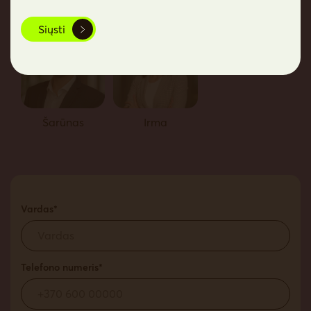
Siųsti
Šarūnas
Irma
Vardas*
Telefono numeris*