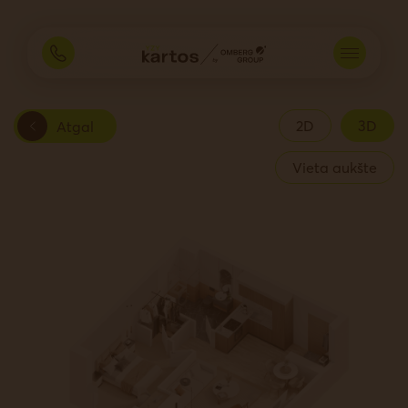
2D
3D
Atgal
Vieta aukšte