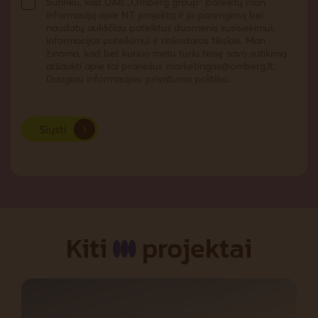
Sutinku, kad UAB „Omberg group“ pateiktų man
informaciją apie NT projektą ir jo parengimą bei
naudotų aukščiau pateiktus duomenis susisiekimui,
informacijos pateikimui ir rinkodaros tikslais. Man
žinoma, kad bet kuriuo metu turiu teisę savo sutikimą
atšaukti apie tai pranešus
marketingas@omberg.lt
.
Daugiau informacijos: privatumo politika.
Siųsti
Kiti
projektai