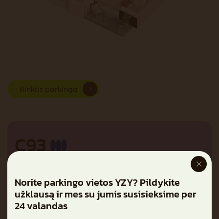
Rinktis parkingą
C93
Plotas su pertvaromis
50,08 m²
Norite parkingo vietos YZY? Pildykite
Plotas be pertvarų
50,94 m²
užklausą ir mes su jumis susisieksime per
Balkonas
4,54 m²
24 valandas
Kambariai
2