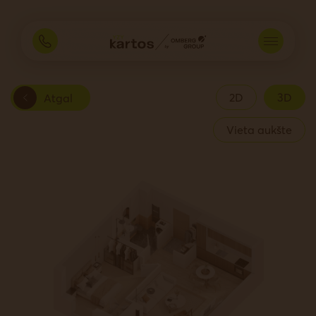
2D
3D
Atgal
Vieta aukšte