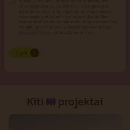
Sutinku, kad UAB „Omberg group“ pateiktų man
informaciją apie NT projektą ir jo parengimą bei
naudotų aukščiau pateiktus duomenis susisiekimui,
informacijos pateikimui ir rinkodaros tikslais. Man
žinoma, kad bet kuriuo metu turiu teisę savo sutikimą
atšaukti apie tai pranešus
marketingas@omberg.lt
.
Daugiau informacijos: privatumo politika.
Siųsti
Kiti
projektai