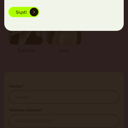
Siųsti
Šarūnas
Irma
Vardas*
Telefono numeris*