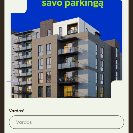
Aukštas
3
Kryptis
V
Rezervuokite laiką apžiūrai
Daiktų nuoma
Pilnos apdailos
Bankų
Techniniai
jūsų namams
pasiūlymas
pasiūlymai
sprendimai
Privalumai
Vardas*
Lankstus buto išplanavimas
Grindinis šildymas
Didesni langai – daugiau šviesos
Taupus buto išlaikymas