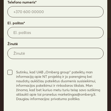
Telefono numeris*
**Vizualizacija yra tik preliminarus projekto vaizdas, kurio detalės
gali kisti.
El. paštas*
Žinutė
Dabar išsirinkti naujus
namus – YZY
Sutinku, kad UAB „Omberg group“ pateiktų man
Susisiekite telefonu arba pildykite užklausą ir
informaciją apie NT projektą ir jo parengimą bei
gaukite asmeninį pasiūlymą, kol pasirinkimas –
naudotų aukščiau pateiktus duomenis susisiekimui,
informacijos pateikimui ir rinkodaros tikslais. Man
didžiausias.
žinoma, kad bet kuriuo metu turiu teisę savo sutikimą
atšaukti apie tai pranešus
marketingas@omberg.lt
.
Daugiau informacijos: privatumo politika.
+370 682 11050