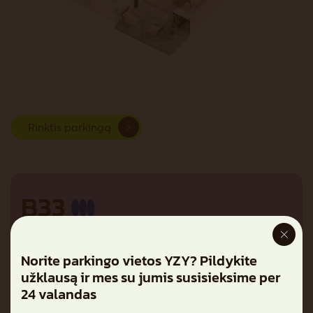
Rinktis parkingą
B33
Plotas su pertvaromis
48,04 m²
Norite parkingo vietos YZY? Pildykite
Plotas be pertvarų
49,02 m²
užklausą ir mes su jumis susisieksime per
Balkonas
4,54 m²
24 valandas
Kambariai
2