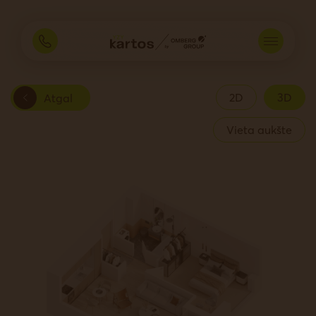
2D
3D
Atgal
Vieta aukšte