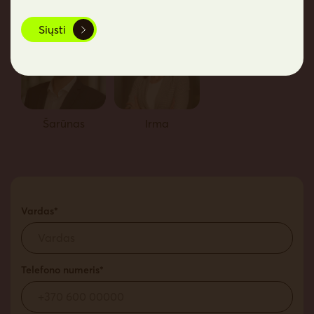
Siųsti
Šarūnas
Irma
Vardas*
Telefono numeris*