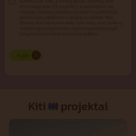
Sutinku, kad UAB „Omberg group“ pateiktų man
informaciją apie NT projektą ir jo parengimą bei
naudotų aukščiau pateiktus duomenis susisiekimui,
informacijos pateikimui ir rinkodaros tikslais. Man
žinoma, kad bet kuriuo metu turiu teisę savo sutikimą
atšaukti apie tai pranešus
marketingas@omberg.lt
.
Daugiau informacijos: privatumo politika.
Siųsti
Kiti
projektai