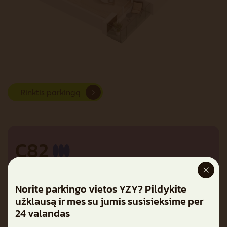
Rinktis parkingą
C82
Plotas su pertvaromis
48,08 m²
Norite parkingo vietos YZY? Pildykite
Plotas be pertvarų
48,49 m²
užklausą ir mes su jumis susisieksime per
Balkonas
4,54 m²
24 valandas
Kambariai
2