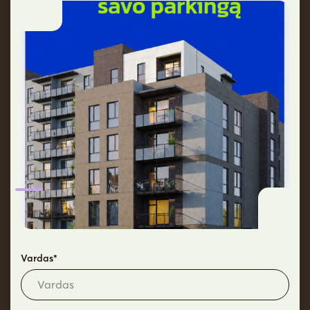
Aukštas
8
Kryptis
V
Rezervuokite laiką apžiūrai
Daiktų nuoma
Pilnos apdailos
Bankų
Techniniai
jūsų namams
pasiūlymas
pasiūlymai
sprendimai
Privalumai
Vardas*
Lankstus buto išplanavimas
Grindinis šildymas
Didesni langai – daugiau šviesos
Taupus buto išlaikymas