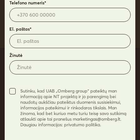
Telefono numeris*
**Vizualizacija yra tik preliminarus projekto vaizdas, kurio detalės
gali kisti.
El. paštas*
Žinutė
Dabar išsirinkti naujus
namus – YZY
Sutinku, kad UAB „Omberg group“ pateiktų man
Susisiekite telefonu arba pildykite užklausą ir
informaciją apie NT projektą ir jo parengimą bei
gaukite asmeninį pasiūlymą, kol pasirinkimas –
naudotų aukščiau pateiktus duomenis susisiekimui,
informacijos pateikimui ir rinkodaros tikslais. Man
didžiausias.
žinoma, kad bet kuriuo metu turiu teisę savo sutikimą
atšaukti apie tai pranešus
marketingas@omberg.lt
.
Daugiau informacijos: privatumo politika.
+370 682 11050