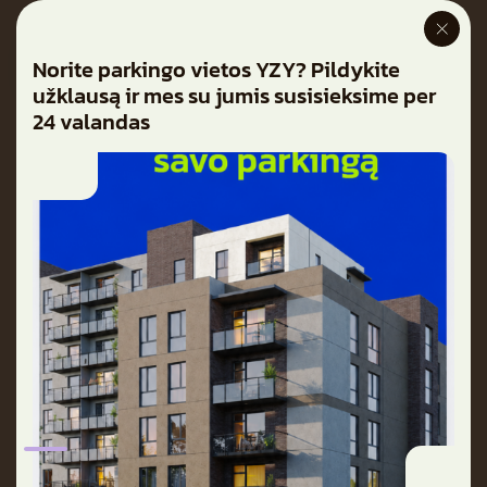
Norite parkingo vietos YZY? Pildykite
užklausą ir mes su jumis susisieksime per
24 valandas
Butai
Parkingas
Apie projektą
Galerija
Naujienos
Atvirų durų dienos
Kontaktai