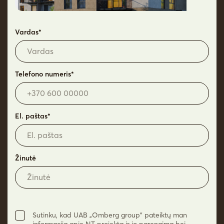
+370 682 11050
Vardas*
Telefono numeris*
© 2026 Omberg. Visos teisės saugomos.
Privatumo politika
El. paštas*
Žinutė
Sutinku, kad UAB „Omberg group“ pateiktų man
informaciją apie NT projektą ir jo parengimą bei