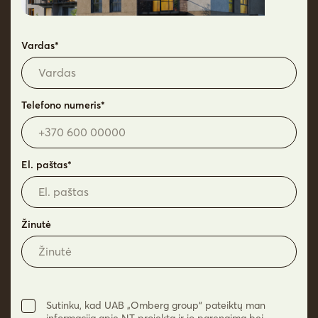
+370 682 11050
Vardas*
Telefono numeris*
© 2026 Omberg. Visos teisės saugomos.
Privatumo politika
El. paštas*
Žinutė
Sutinku, kad UAB „Omberg group“ pateiktų man
informaciją apie NT projektą ir jo parengimą bei