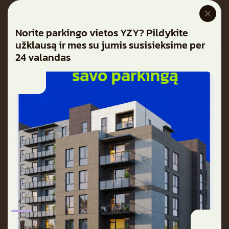
Norite parkingo vietos YZY? Pildykite
užklausą ir mes su jumis susisieksime per
24 valandas
Butai
Parkingas
Apie projektą
Galerija
Naujienos
Atvirų durų dienos
Kontaktai