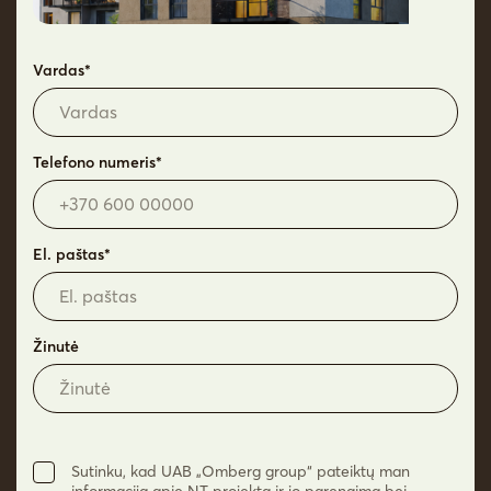
+370 682 11050
Vardas*
Telefono numeris*
© 2026 Omberg. Visos teisės saugomos.
Privatumo politika
El. paštas*
Žinutė
Sutinku, kad UAB „Omberg group“ pateiktų man
informaciją apie NT projektą ir jo parengimą bei