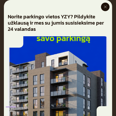
Norite parkingo vietos YZY? Pildykite
užklausą ir mes su jumis susisieksime per
24 valandas
Butai
Parkingas
Apie projektą
Galerija
Naujienos
Atvirų durų dienos
Kontaktai