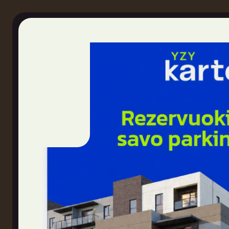
Vieta mieste
+370 682 11050
© 2026 Omberg. Visos teisės saugomos.
Privatumo pol