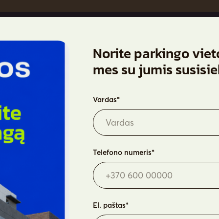
Norite parkingo viet
Butai
Ap
mes su jumis susisi
Parkingas
Ga
Na
Vardas*
At
Ko
Telefono numeris*
El. paštas*
itika