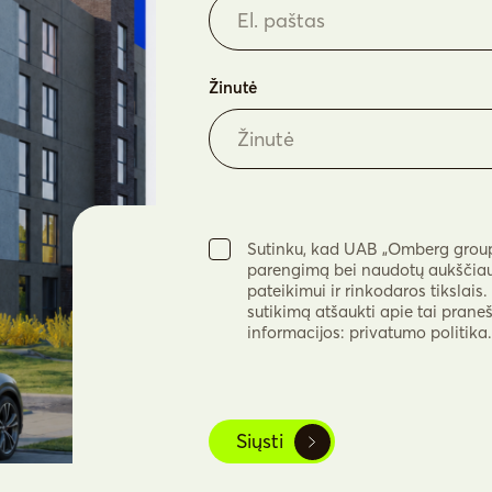
Žinutė
Sutinku, kad UAB „Omberg group“
parengimą bei naudotų aukščiau 
pateikimui ir rinkodaros tikslais
sutikimą atšaukti apie tai prane
informacijos: privatumo politika.
Siųsti