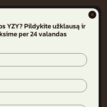
Rinktis butą
os YZY? Pildykite užklausą ir
+370 682 11050
ie projektą
eksime per 24 valandas
lerija
ujienos
virų durų dienos
ntaktai