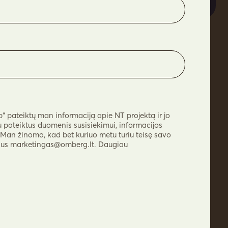
 pateiktų man informaciją apie NT projektą ir jo
pateiktus duomenis susisiekimui, informacijos
. Man žinoma, kad bet kuriuo metu turiu teisę savo
šus
marketingas@omberg.lt
. Daugiau