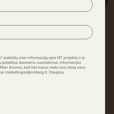
 pateiktų man informaciją apie NT projektą ir jo
pateiktus duomenis susisiekimui, informacijos
. Man žinoma, kad bet kuriuo metu turiu teisę savo
šus
marketingas@omberg.lt
. Daugiau