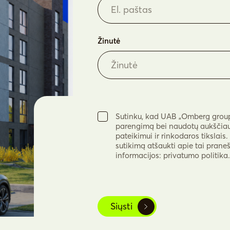
Žinutė
Sutinku, kad UAB „Omberg group“
parengimą bei naudotų aukščiau 
pateikimui ir rinkodaros tikslais
sutikimą atšaukti apie tai prane
informacijos: privatumo politika.
Siųsti