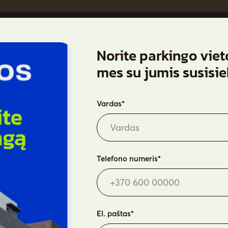
Norite parkingo viet
Butai
Ap
mes su jumis susisi
Parkingas
Ga
Na
Vardas*
At
Ko
Telefono numeris*
El. paštas*
itika