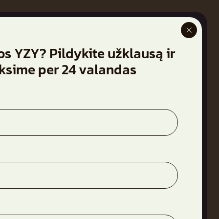
Rinktis butą
os YZY? Pildykite užklausą ir
+370 682 11050
ie projektą
eksime per 24 valandas
lerija
ujienos
virų durų dienos
ntaktai