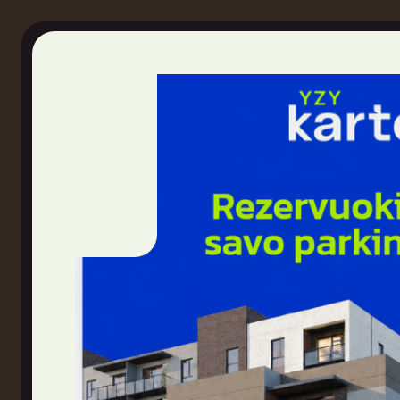
Vieta mieste
+370 682 11050
© 2026 Omberg. Visos teisės saugomos.
Privatumo pol